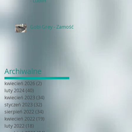
- Lublin
Gobi Grey - Zamość
Archiwalne
kwiecień 2026
(2)
2 posty
luty 2024
(40)
40 postów
kwiecień 2023
(34)
34 posty
styczeń 2023
(32)
32 posty
sierpień 2022
(34)
34 posty
kwiecień 2022
(19)
19 postów
luty 2022
(18)
18 postów