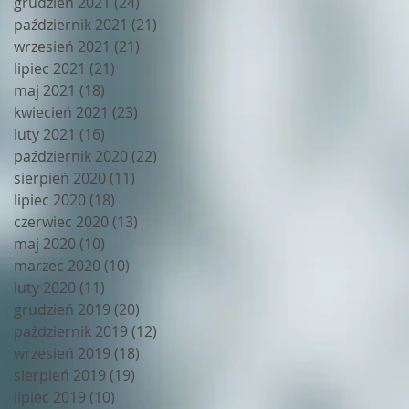
grudzień 2021
(24)
24 posty
październik 2021
(21)
21 postów
wrzesień 2021
(21)
21 postów
lipiec 2021
(21)
21 postów
maj 2021
(18)
18 postów
kwiecień 2021
(23)
23 posty
luty 2021
(16)
16 postów
październik 2020
(22)
22 posty
sierpień 2020
(11)
11 postów
lipiec 2020
(18)
18 postów
czerwiec 2020
(13)
13 postów
maj 2020
(10)
10 postów
marzec 2020
(10)
10 postów
luty 2020
(11)
11 postów
grudzień 2019
(20)
20 postów
październik 2019
(12)
12 postów
wrzesień 2019
(18)
18 postów
sierpień 2019
(19)
19 postów
lipiec 2019
(10)
10 postów