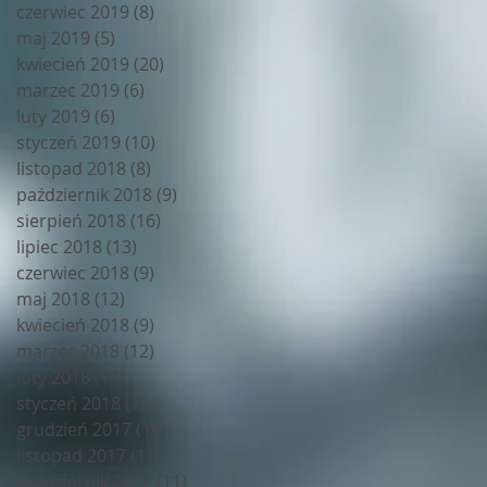
czerwiec 2019
(8)
8 postów
maj 2019
(5)
5 postów
kwiecień 2019
(20)
20 postów
marzec 2019
(6)
6 postów
luty 2019
(6)
6 postów
styczeń 2019
(10)
10 postów
listopad 2018
(8)
8 postów
październik 2018
(9)
9 postów
sierpień 2018
(16)
16 postów
lipiec 2018
(13)
13 postów
czerwiec 2018
(9)
9 postów
maj 2018
(12)
12 postów
kwiecień 2018
(9)
9 postów
marzec 2018
(12)
12 postów
luty 2018
(11)
11 postów
styczeń 2018
(7)
7 postów
grudzień 2017
(10)
10 postów
listopad 2017
(11)
11 postów
październik 2017
(11)
11 postów