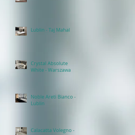
Lublin - Taj Mahal
Crystal Absolute
White - Warszawa
Noble Areti Bianco -
Lublin
Calacatta Volegno -