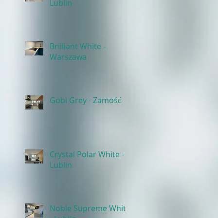
Lublin
Brilliant White -
Warszawa
Gobi Grey - Zamość
Crystal Polar White -
Lublin
Noble Supreme White