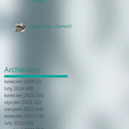
- Lublin
Gobi Grey - Zamość
Archiwalne
kwiecień 2026
(2)
2 posty
luty 2024
(40)
40 postów
kwiecień 2023
(34)
34 posty
styczeń 2023
(32)
32 posty
sierpień 2022
(34)
34 posty
kwiecień 2022
(19)
19 postów
luty 2022
(18)
18 postów