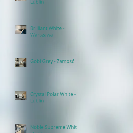
Lublin
Brilliant White -
Warszawa
Gobi Grey - Zamość
Crystal Polar White -
Lublin
Noble Supreme White