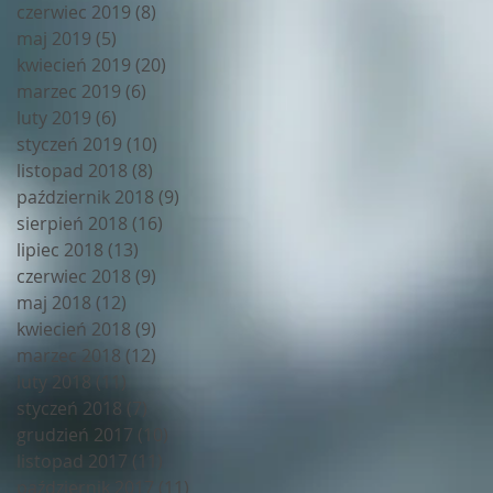
czerwiec 2019
(8)
8 postów
maj 2019
(5)
5 postów
kwiecień 2019
(20)
20 postów
marzec 2019
(6)
6 postów
luty 2019
(6)
6 postów
styczeń 2019
(10)
10 postów
listopad 2018
(8)
8 postów
październik 2018
(9)
9 postów
sierpień 2018
(16)
16 postów
lipiec 2018
(13)
13 postów
czerwiec 2018
(9)
9 postów
maj 2018
(12)
12 postów
kwiecień 2018
(9)
9 postów
marzec 2018
(12)
12 postów
luty 2018
(11)
11 postów
styczeń 2018
(7)
7 postów
grudzień 2017
(10)
10 postów
listopad 2017
(11)
11 postów
październik 2017
(11)
11 postów