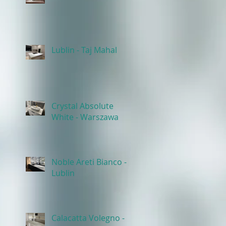
Lublin - Taj Mahal
Crystal Absolute
White - Warszawa
Noble Areti Bianco -
Lublin
Calacatta Volegno -