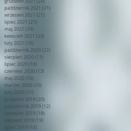
grudzień 2021
(24)
24 posty
październik 2021
(21)
21 postów
wrzesień 2021
(21)
21 postów
lipiec 2021
(21)
21 postów
maj 2021
(18)
18 postów
kwiecień 2021
(23)
23 posty
luty 2021
(16)
16 postów
październik 2020
(22)
22 posty
sierpień 2020
(11)
11 postów
lipiec 2020
(18)
18 postów
czerwiec 2020
(13)
13 postów
maj 2020
(10)
10 postów
marzec 2020
(10)
10 postów
luty 2020
(11)
11 postów
grudzień 2019
(20)
20 postów
październik 2019
(12)
12 postów
wrzesień 2019
(18)
18 postów
sierpień 2019
(19)
19 postów
lipiec 2019
(10)
10 postów