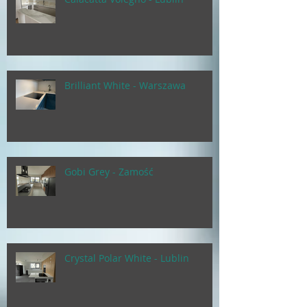
Brilliant White - Warszawa
Gobi Grey - Zamość
Crystal Polar White - Lublin