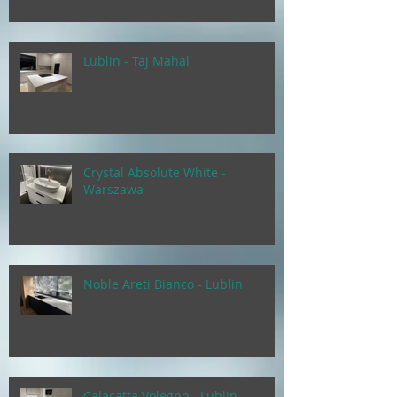
Lublin - Taj Mahal
Crystal Absolute White -
Warszawa
Noble Areti Bianco - Lublin
Calacatta Volegno - Lublin