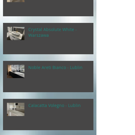
Crystal Absolute White -
Warszawa
Noble Areti Bianco - Lublin
Calacatta Volegno - Lublin