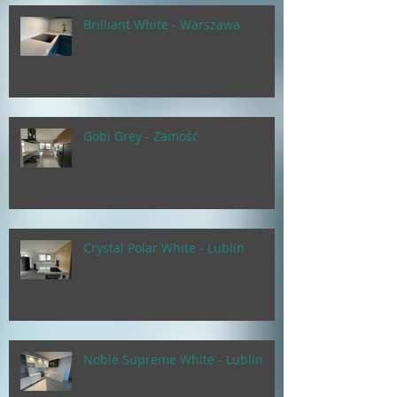
Brilliant White - Warszawa
Gobi Grey - Zamość
Crystal Polar White - Lublin
Noble Supreme White - Lublin