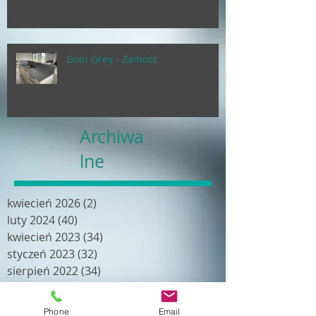
Gobi Grey - Zamość
Archiwa
lne
kwiecień 2026
(2)
2 posty
luty 2024
(40)
40 postów
kwiecień 2023
(34)
34 posty
styczeń 2023
(32)
32 posty
sierpień 2022
(34)
34 posty
kwiecień 2022
(19)
19 postów
luty 2022
(18)
18 postów
Phone
Email