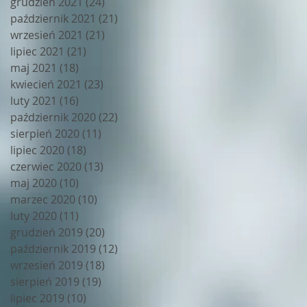
grudzień 2021
(24)
24 posty
październik 2021
(21)
21 postów
wrzesień 2021
(21)
21 postów
lipiec 2021
(21)
21 postów
maj 2021
(18)
18 postów
kwiecień 2021
(23)
23 posty
luty 2021
(16)
16 postów
październik 2020
(22)
22 posty
sierpień 2020
(11)
11 postów
lipiec 2020
(18)
18 postów
czerwiec 2020
(13)
13 postów
maj 2020
(10)
10 postów
marzec 2020
(10)
10 postów
luty 2020
(11)
11 postów
grudzień 2019
(20)
20 postów
październik 2019
(12)
12 postów
wrzesień 2019
(18)
18 postów
sierpień 2019
(19)
19 postów
lipiec 2019
(10)
10 postów