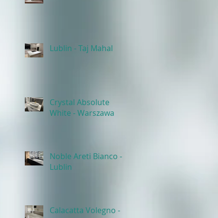
Lublin - Taj Mahal
Crystal Absolute
White - Warszawa
Noble Areti Bianco -
Lublin
Calacatta Volegno -