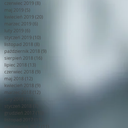
czerwiec 2019
(8)
8 postów
maj 2019
(5)
5 postów
kwiecień 2019
(20)
20 postów
marzec 2019
(6)
6 postów
luty 2019
(6)
6 postów
styczeń 2019
(10)
10 postów
listopad 2018
(8)
8 postów
październik 2018
(9)
9 postów
sierpień 2018
(16)
16 postów
lipiec 2018
(13)
13 postów
czerwiec 2018
(9)
9 postów
maj 2018
(12)
12 postów
kwiecień 2018
(9)
9 postów
marzec 2018
(12)
12 postów
luty 2018
(11)
11 postów
styczeń 2018
(7)
7 postów
grudzień 2017
(10)
10 postów
listopad 2017
(11)
11 postów
październik 2017
(11)
11 postów