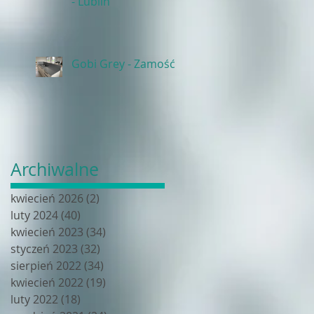
- Lublin
Gobi Grey - Zamość
Archiwalne
kwiecień 2026
(2)
2 posty
luty 2024
(40)
40 postów
kwiecień 2023
(34)
34 posty
styczeń 2023
(32)
32 posty
sierpień 2022
(34)
34 posty
kwiecień 2022
(19)
19 postów
luty 2022
(18)
18 postów