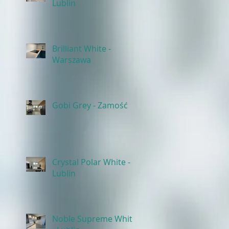
Lublin
Brilliant White -
Warszawa
Gobi Grey - Zamość
Crystal Polar White -
Lublin
Noble Supreme White