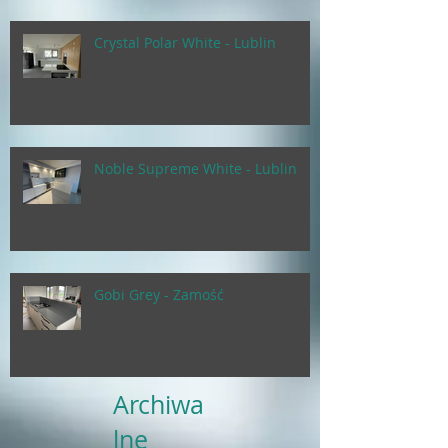
Crystal Polar White - Lublin
Noble Supreme White - Lublin
Gobi Grey - Zamość
Archiwa
lne