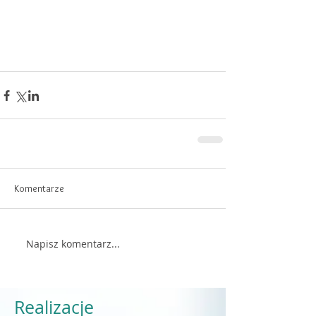
Komentarze
Napisz komentarz...
Realizacje