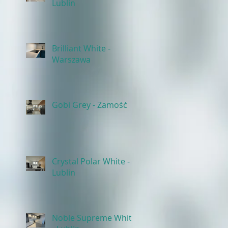
Lublin
Brilliant White -
Warszawa
Gobi Grey - Zamość
Crystal Polar White -
Lublin
Noble Supreme White