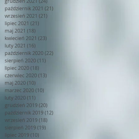
grudzień 2021
(24)
24 posty
październik 2021
(21)
21 postów
wrzesień 2021
(21)
21 postów
lipiec 2021
(21)
21 postów
maj 2021
(18)
18 postów
kwiecień 2021
(23)
23 posty
luty 2021
(16)
16 postów
październik 2020
(22)
22 posty
sierpień 2020
(11)
11 postów
lipiec 2020
(18)
18 postów
czerwiec 2020
(13)
13 postów
maj 2020
(10)
10 postów
marzec 2020
(10)
10 postów
luty 2020
(11)
11 postów
grudzień 2019
(20)
20 postów
październik 2019
(12)
12 postów
wrzesień 2019
(18)
18 postów
sierpień 2019
(19)
19 postów
lipiec 2019
(10)
10 postów