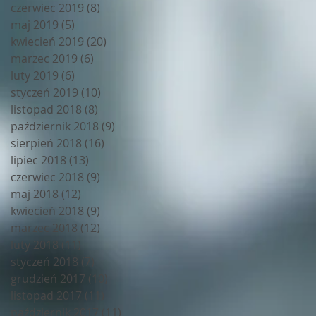
czerwiec 2019
(8)
8 postów
maj 2019
(5)
5 postów
kwiecień 2019
(20)
20 postów
marzec 2019
(6)
6 postów
luty 2019
(6)
6 postów
styczeń 2019
(10)
10 postów
listopad 2018
(8)
8 postów
październik 2018
(9)
9 postów
sierpień 2018
(16)
16 postów
lipiec 2018
(13)
13 postów
czerwiec 2018
(9)
9 postów
maj 2018
(12)
12 postów
kwiecień 2018
(9)
9 postów
marzec 2018
(12)
12 postów
luty 2018
(11)
11 postów
styczeń 2018
(7)
7 postów
grudzień 2017
(10)
10 postów
listopad 2017
(11)
11 postów
październik 2017
(11)
11 postów