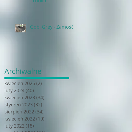
- Lublin
Gobi Grey - Zamość
Archiwalne
kwiecień 2026
(2)
2 posty
luty 2024
(40)
40 postów
kwiecień 2023
(34)
34 posty
styczeń 2023
(32)
32 posty
sierpień 2022
(34)
34 posty
kwiecień 2022
(19)
19 postów
luty 2022
(18)
18 postów