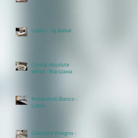
Lublin - Taj Mahal
Crystal Absolute
White - Warszawa
Noble Areti Bianco -
Lublin
Calacatta Volegno -