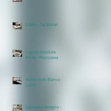
Lublin - Taj Mahal
Crystal Absolute
White - Warszawa
Noble Areti Bianco -
Lublin
Calacatta Volegno -