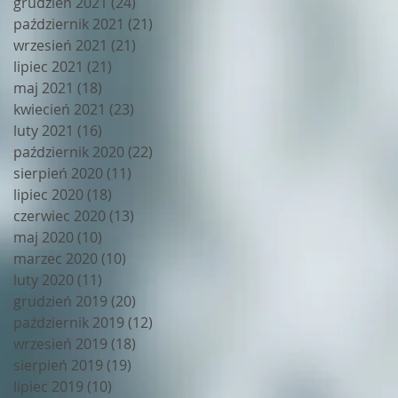
grudzień 2021
(24)
24 posty
październik 2021
(21)
21 postów
wrzesień 2021
(21)
21 postów
lipiec 2021
(21)
21 postów
maj 2021
(18)
18 postów
kwiecień 2021
(23)
23 posty
luty 2021
(16)
16 postów
październik 2020
(22)
22 posty
sierpień 2020
(11)
11 postów
lipiec 2020
(18)
18 postów
czerwiec 2020
(13)
13 postów
maj 2020
(10)
10 postów
marzec 2020
(10)
10 postów
luty 2020
(11)
11 postów
grudzień 2019
(20)
20 postów
październik 2019
(12)
12 postów
wrzesień 2019
(18)
18 postów
sierpień 2019
(19)
19 postów
lipiec 2019
(10)
10 postów