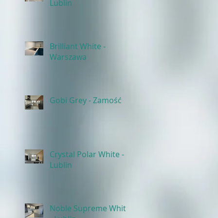
Lublin
Brilliant White -
Warszawa
Gobi Grey - Zamość
Crystal Polar White -
Lublin
Noble Supreme White