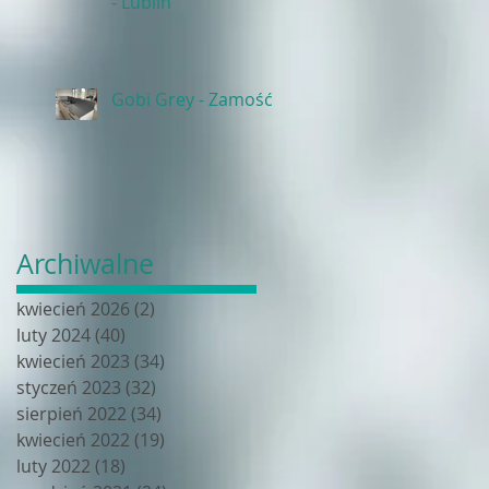
- Lublin
Gobi Grey - Zamość
Archiwalne
kwiecień 2026
(2)
2 posty
luty 2024
(40)
40 postów
kwiecień 2023
(34)
34 posty
styczeń 2023
(32)
32 posty
sierpień 2022
(34)
34 posty
kwiecień 2022
(19)
19 postów
luty 2022
(18)
18 postów