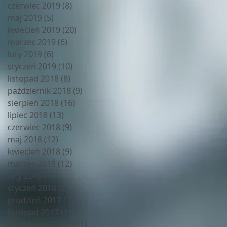
czerwiec 2019
(8)
8 postów
maj 2019
(5)
5 postów
kwiecień 2019
(20)
20 postów
marzec 2019
(6)
6 postów
luty 2019
(6)
6 postów
styczeń 2019
(10)
10 postów
listopad 2018
(8)
8 postów
październik 2018
(9)
9 postów
sierpień 2018
(16)
16 postów
lipiec 2018
(13)
13 postów
czerwiec 2018
(9)
9 postów
maj 2018
(12)
12 postów
kwiecień 2018
(9)
9 postów
marzec 2018
(12)
12 postów
luty 2018
(11)
11 postów
styczeń 2018
(7)
7 postów
grudzień 2017
(10)
10 postów
listopad 2017
(11)
11 postów
październik 2017
(11)
11 postów