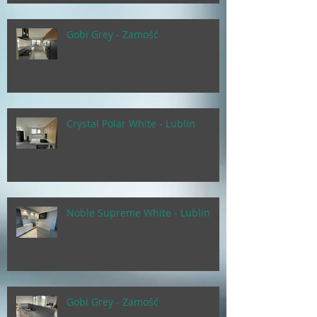
Gobi Grey - Zamość
Crystal Polar White - Lublin
Noble Supreme White - Lublin
Gobi Grey - Zamość