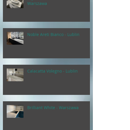
Warszawa
Noble Areti Bianco - Lublin
Calacatta Volegno - Lublin
Brilliant White - Warszawa