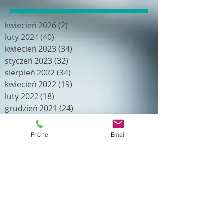
kwiecień 2026
(2)
2 posty
luty 2024
(40)
40 postów
kwiecień 2023
(34)
34 posty
styczeń 2023
(32)
32 posty
sierpień 2022
(34)
34 posty
kwiecień 2022
(19)
19 postów
luty 2022
(18)
18 postów
grudzień 2021
(24)
24 posty
październik 2021
(21)
21 postów
wrzesień 2021
(21)
21 postów
Phone
Email
lipiec 2021
(21)
21 postów
maj 2021
(18)
18 postów
kwiecień 2021
(23)
23 posty
luty 2021
(16)
16 postów
październik 2020
(22)
22 posty
sierpień 2020
(11)
11 postów
lipiec 2020
(18)
18 postów