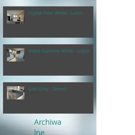
Crystal Polar White - Lublin
Noble Supreme White - Lublin
Gobi Grey - Zamość
Archiwa
lne