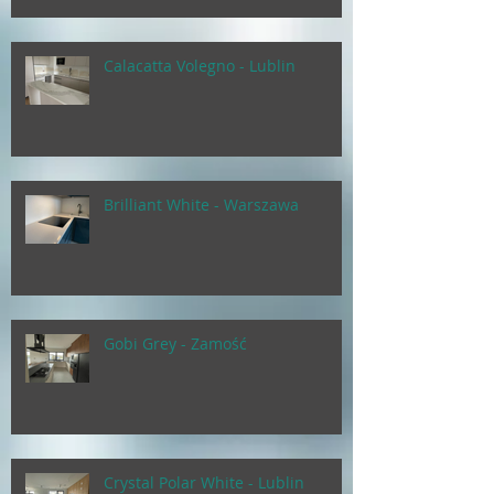
Calacatta Volegno - Lublin
Brilliant White - Warszawa
Gobi Grey - Zamość
Crystal Polar White - Lublin