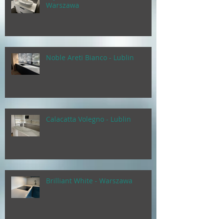
Warszawa
Noble Areti Bianco - Lublin
Calacatta Volegno - Lublin
Brilliant White - Warszawa