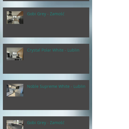
Gobi Grey - Zamość
Crystal Polar White - Lublin
Noble Supreme White - Lublin
Gobi Grey - Zamość