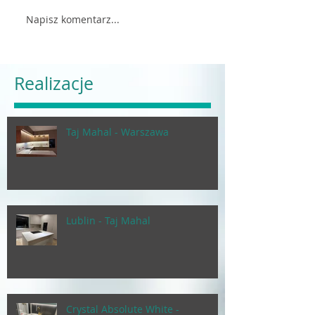
Napisz komentarz...
Realizacje
Taj Mahal - Warszawa
Lublin - Taj Mahal
Crystal Absolute White -