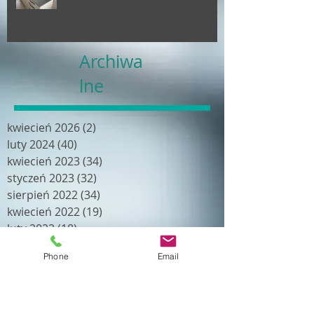
Archiwa
lne
kwiecień 2026
(2)
2 posty
luty 2024
(40)
40 postów
kwiecień 2023
(34)
34 posty
styczeń 2023
(32)
32 posty
sierpień 2022
(34)
34 posty
kwiecień 2022
(19)
19 postów
luty 2022
(18)
18 postów
grudzień 2021
(24)
24 posty
Phone
Email
październik 2021
(21)
21 postów
wrzesień 2021
(21)
21 postów
lipiec 2021
(21)
21 postów
maj 2021
(18)
18 postów