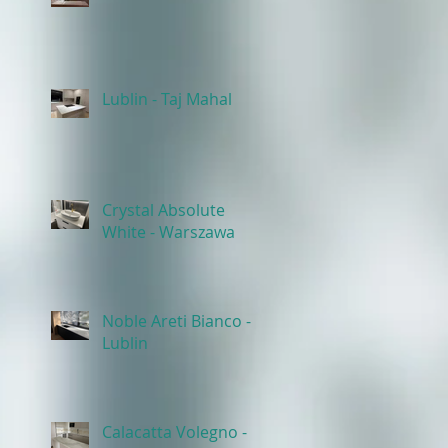
Lublin - Taj Mahal
Crystal Absolute
White - Warszawa
Noble Areti Bianco -
Lublin
Calacatta Volegno -