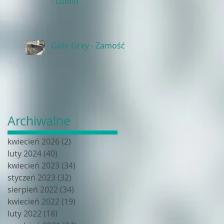
- Lublin
Gobi Grey - Zamość
Archiwalne
kwiecień 2026
(2)
2 posty
luty 2024
(40)
40 postów
kwiecień 2023
(34)
34 posty
styczeń 2023
(32)
32 posty
sierpień 2022
(34)
34 posty
kwiecień 2022
(19)
19 postów
luty 2022
(18)
18 postów