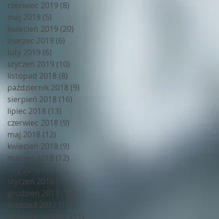
czerwiec 2019
(8)
8 postów
maj 2019
(5)
5 postów
kwiecień 2019
(20)
20 postów
marzec 2019
(6)
6 postów
luty 2019
(6)
6 postów
styczeń 2019
(10)
10 postów
listopad 2018
(8)
8 postów
październik 2018
(9)
9 postów
sierpień 2018
(16)
16 postów
lipiec 2018
(13)
13 postów
czerwiec 2018
(9)
9 postów
maj 2018
(12)
12 postów
kwiecień 2018
(9)
9 postów
marzec 2018
(12)
12 postów
luty 2018
(11)
11 postów
styczeń 2018
(7)
7 postów
grudzień 2017
(10)
10 postów
listopad 2017
(11)
11 postów
październik 2017
(11)
11 postów