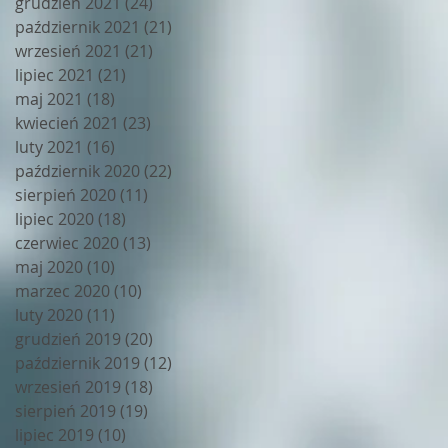
grudzień 2021
(24)
24 posty
październik 2021
(21)
21 postów
wrzesień 2021
(21)
21 postów
lipiec 2021
(21)
21 postów
maj 2021
(18)
18 postów
kwiecień 2021
(23)
23 posty
luty 2021
(16)
16 postów
październik 2020
(22)
22 posty
sierpień 2020
(11)
11 postów
lipiec 2020
(18)
18 postów
czerwiec 2020
(13)
13 postów
maj 2020
(10)
10 postów
marzec 2020
(10)
10 postów
luty 2020
(11)
11 postów
grudzień 2019
(20)
20 postów
październik 2019
(12)
12 postów
wrzesień 2019
(18)
18 postów
sierpień 2019
(19)
19 postów
lipiec 2019
(10)
10 postów