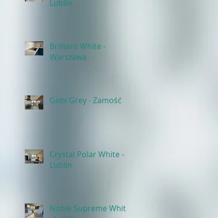
Lublin
Brilliant White -
Warszawa
Gobi Grey - Zamość
Crystal Polar White -
Lublin
Noble Supreme White