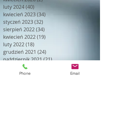
luty 2024
(40)
40 postów
kwiecień 2023
(34)
34 posty
styczeń 2023
(32)
32 posty
sierpień 2022
(34)
34 posty
kwiecień 2022
(19)
19 postów
luty 2022
(18)
18 postów
grudzień 2021
(24)
24 posty
październik 2021
(21)
21 postów
wrzesień 2021
(21)
21 postów
Phone
Email
lipiec 2021
(21)
21 postów
maj 2021
(18)
18 postów
kwiecień 2021
(23)
23 posty
luty 2021
(16)
16 postów
październik 2020
(22)
22 posty
sierpień 2020
(11)
11 postów
lipiec 2020
(18)
18 postów
czerwiec 2020
(13)
13 postów
maj 2020
(10)
10 postów