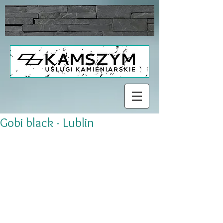
Gobi black - Lublin