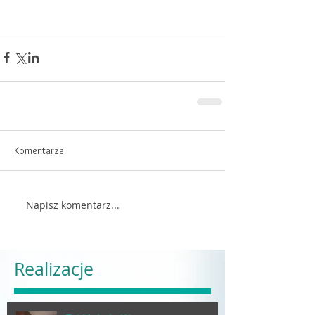
Komentarze
Napisz komentarz...
Realizacje