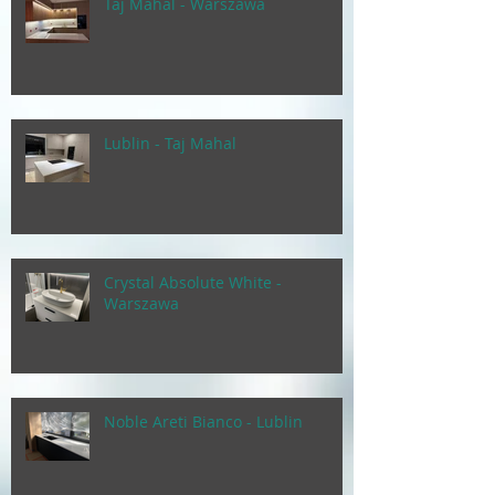
Taj Mahal - Warszawa
Lublin - Taj Mahal
Crystal Absolute White -
Warszawa
Noble Areti Bianco - Lublin