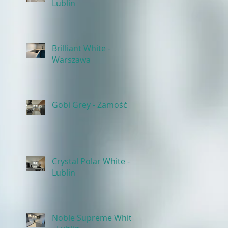
Lublin
Brilliant White -
Warszawa
Gobi Grey - Zamość
Crystal Polar White -
Lublin
Noble Supreme White