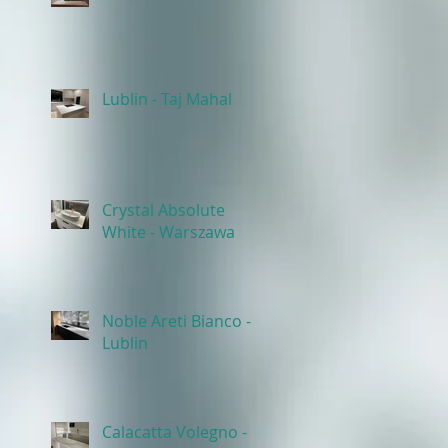
Lublin - Taj Mahal
Crystal Absolute
White - Warszawa
Noble Areti Bianco -
Lublin
Calacatta Volegno -