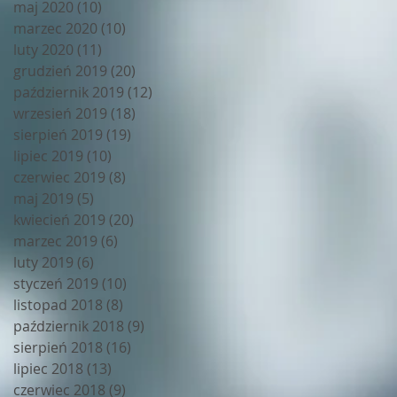
maj 2020
(10)
10 postów
marzec 2020
(10)
10 postów
luty 2020
(11)
11 postów
grudzień 2019
(20)
20 postów
październik 2019
(12)
12 postów
wrzesień 2019
(18)
18 postów
sierpień 2019
(19)
19 postów
lipiec 2019
(10)
10 postów
czerwiec 2019
(8)
8 postów
maj 2019
(5)
5 postów
kwiecień 2019
(20)
20 postów
marzec 2019
(6)
6 postów
luty 2019
(6)
6 postów
styczeń 2019
(10)
10 postów
listopad 2018
(8)
8 postów
październik 2018
(9)
9 postów
sierpień 2018
(16)
16 postów
lipiec 2018
(13)
13 postów
czerwiec 2018
(9)
9 postów