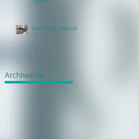
- Lublin
Gobi Grey - Zamość
Archiwalne