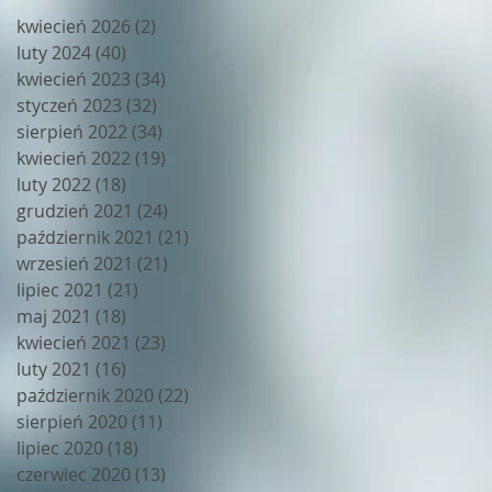
kwiecień 2026
(2)
2 posty
luty 2024
(40)
40 postów
kwiecień 2023
(34)
34 posty
styczeń 2023
(32)
32 posty
sierpień 2022
(34)
34 posty
kwiecień 2022
(19)
19 postów
luty 2022
(18)
18 postów
grudzień 2021
(24)
24 posty
październik 2021
(21)
21 postów
wrzesień 2021
(21)
21 postów
lipiec 2021
(21)
21 postów
maj 2021
(18)
18 postów
kwiecień 2021
(23)
23 posty
luty 2021
(16)
16 postów
październik 2020
(22)
22 posty
sierpień 2020
(11)
11 postów
lipiec 2020
(18)
18 postów
czerwiec 2020
(13)
13 postów