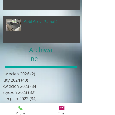
Gobi Grey - Zamość
Archiwa
lne
kwiecień 2026
(2)
2 posty
luty 2024
(40)
40 postów
kwiecień 2023
(34)
34 posty
styczeń 2023
(32)
32 posty
sierpień 2022
(34)
34 posty
kwiecień 2022
(19)
19 postów
luty 2022
(18)
18 postów
Phone
Email