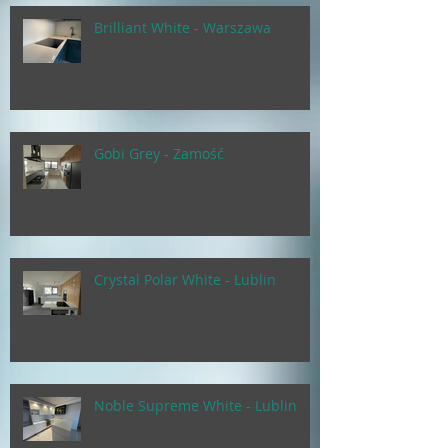
Brilliant White - Warszawa
Gobi Grey - Zamość
Crystal Polar White - Lublin
Noble Supreme White - Lublin