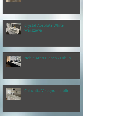
Crystal Absolute White -
Warszawa
Noble Areti Bianco - Lublin
Calacatta Volegno - Lublin