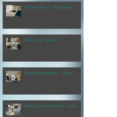
Brilliant White - Warszawa
Gobi Grey - Zamość
Crystal Polar White - Lublin
Noble Supreme White - Lublin