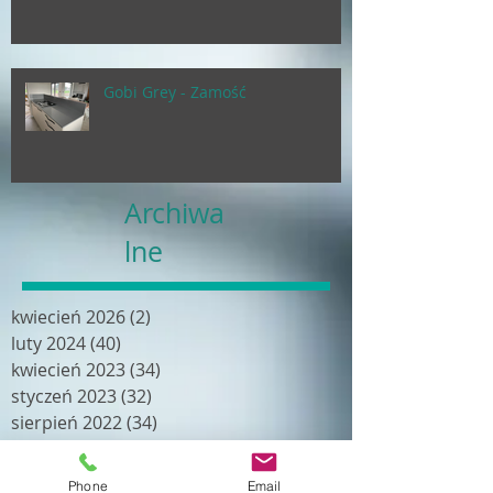
Gobi Grey - Zamość
Archiwa
lne
kwiecień 2026
(2)
2 posty
luty 2024
(40)
40 postów
kwiecień 2023
(34)
34 posty
styczeń 2023
(32)
32 posty
sierpień 2022
(34)
34 posty
kwiecień 2022
(19)
19 postów
luty 2022
(18)
18 postów
Phone
Email