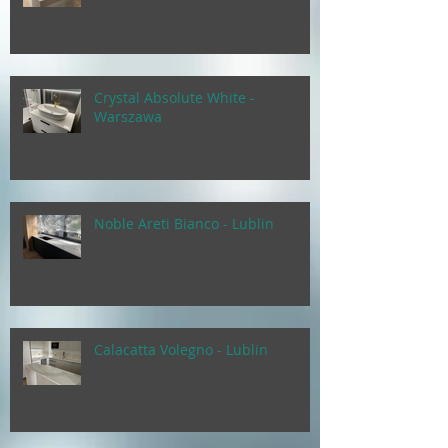
Crystal Absolute White -
Warszawa
Noble Areti Bianco - Lublin
Calacatta Volegno - Lublin