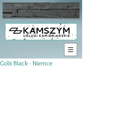
Gobi Black - Niemce