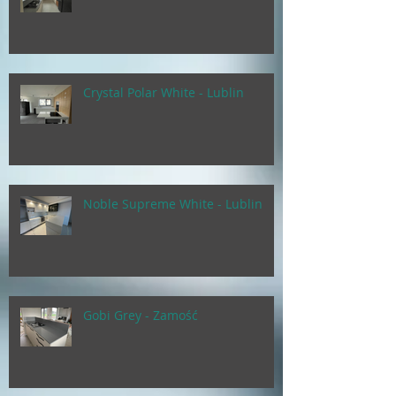
Crystal Polar White - Lublin
Noble Supreme White - Lublin
Gobi Grey - Zamość