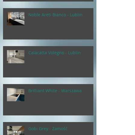
Noble Areti Bianco - Lublin
Calacatta Volegno - Lublin
Brilliant White - Warszawa
Gobi Grey - Zamość