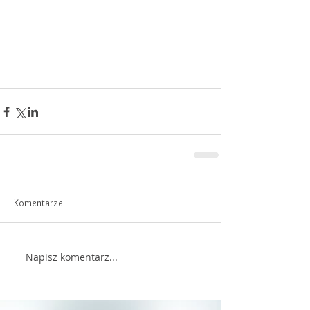
Komentarze
Napisz komentarz...