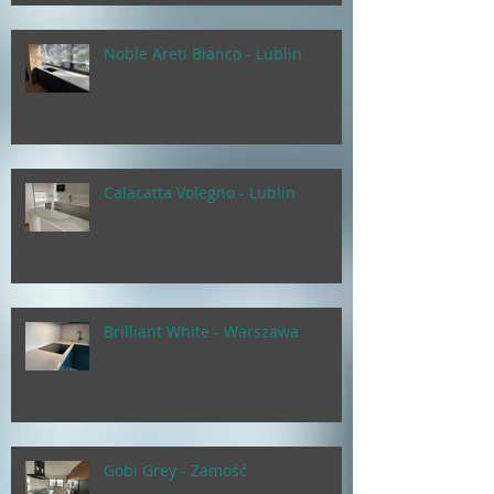
Noble Areti Bianco - Lublin
Calacatta Volegno - Lublin
Brilliant White - Warszawa
Gobi Grey - Zamość