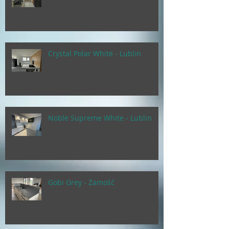
Crystal Polar White - Lublin
Noble Supreme White - Lublin
Gobi Grey - Zamość