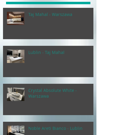
Taj Mahal - Warszawa
Lublin - Taj Mahal
Crystal Absolute White -
Warszawa
Noble Areti Bianco - Lublin