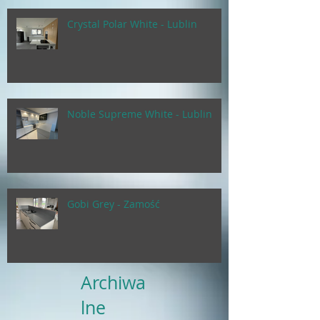
Crystal Polar White - Lublin
Noble Supreme White - Lublin
Gobi Grey - Zamość
Archiwa
lne