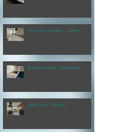
Calacatta Volegno - Lublin
Brilliant White - Warszawa
Gobi Grey - Zamość