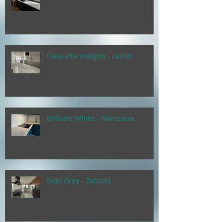
Calacatta Volegno - Lublin
Brilliant White - Warszawa
Gobi Grey - Zamość