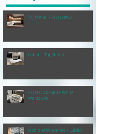
Taj Mahal - Warszawa
Lublin - Taj Mahal
Crystal Absolute White -
Warszawa
Noble Areti Bianco - Lublin