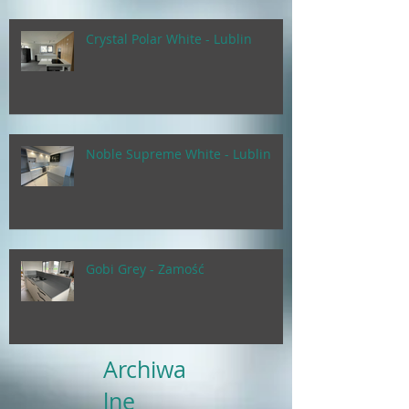
Crystal Polar White - Lublin
Noble Supreme White - Lublin
Gobi Grey - Zamość
Archiwa
lne