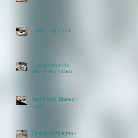
Lublin - Taj Mahal
Crystal Absolute
White - Warszawa
Noble Areti Bianco -
Lublin
Calacatta Volegno -