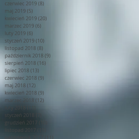
czerwiec 2019
(8)
8 postów
maj 2019
(5)
5 postów
kwiecień 2019
(20)
20 postów
marzec 2019
(6)
6 postów
luty 2019
(6)
6 postów
styczeń 2019
(10)
10 postów
listopad 2018
(8)
8 postów
październik 2018
(9)
9 postów
sierpień 2018
(16)
16 postów
lipiec 2018
(13)
13 postów
czerwiec 2018
(9)
9 postów
maj 2018
(12)
12 postów
kwiecień 2018
(9)
9 postów
marzec 2018
(12)
12 postów
luty 2018
(11)
11 postów
styczeń 2018
(7)
7 postów
grudzień 2017
(10)
10 postów
listopad 2017
(11)
11 postów
październik 2017
(11)
11 postów