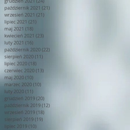
grudzień 2021
(24)
24 posty
październik 2021
(21)
21 postów
wrzesień 2021
(21)
21 postów
lipiec 2021
(21)
21 postów
maj 2021
(18)
18 postów
kwiecień 2021
(23)
23 posty
luty 2021
(16)
16 postów
październik 2020
(22)
22 posty
sierpień 2020
(11)
11 postów
lipiec 2020
(18)
18 postów
czerwiec 2020
(13)
13 postów
maj 2020
(10)
10 postów
marzec 2020
(10)
10 postów
luty 2020
(11)
11 postów
grudzień 2019
(20)
20 postów
październik 2019
(12)
12 postów
wrzesień 2019
(18)
18 postów
sierpień 2019
(19)
19 postów
lipiec 2019
(10)
10 postów