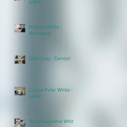
Lublin
Brilliant White -
Warszawa
Gobi Grey - Zamość
Crystal Polar White -
Lublin
Noble Supreme White