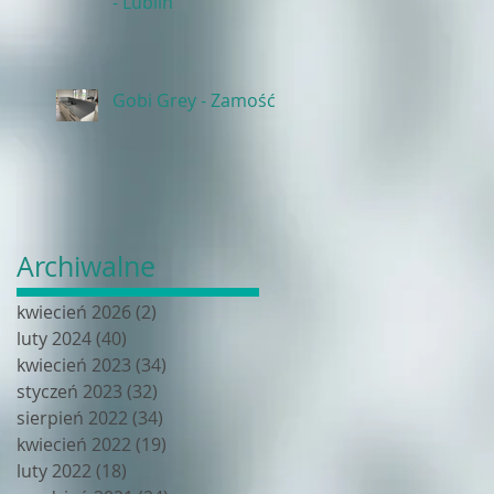
- Lublin
Gobi Grey - Zamość
Archiwalne
kwiecień 2026
(2)
2 posty
luty 2024
(40)
40 postów
kwiecień 2023
(34)
34 posty
styczeń 2023
(32)
32 posty
sierpień 2022
(34)
34 posty
kwiecień 2022
(19)
19 postów
luty 2022
(18)
18 postów