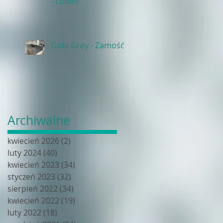
- Lublin
Gobi Grey - Zamość
Archiwalne
kwiecień 2026
(2)
2 posty
luty 2024
(40)
40 postów
kwiecień 2023
(34)
34 posty
styczeń 2023
(32)
32 posty
sierpień 2022
(34)
34 posty
kwiecień 2022
(19)
19 postów
luty 2022
(18)
18 postów