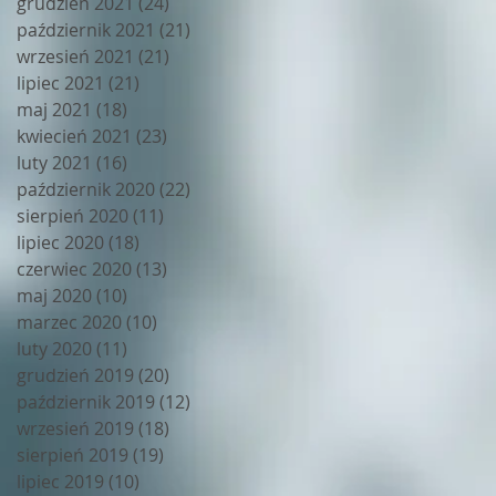
grudzień 2021
(24)
24 posty
październik 2021
(21)
21 postów
wrzesień 2021
(21)
21 postów
lipiec 2021
(21)
21 postów
maj 2021
(18)
18 postów
kwiecień 2021
(23)
23 posty
luty 2021
(16)
16 postów
październik 2020
(22)
22 posty
sierpień 2020
(11)
11 postów
lipiec 2020
(18)
18 postów
czerwiec 2020
(13)
13 postów
maj 2020
(10)
10 postów
marzec 2020
(10)
10 postów
luty 2020
(11)
11 postów
grudzień 2019
(20)
20 postów
październik 2019
(12)
12 postów
wrzesień 2019
(18)
18 postów
sierpień 2019
(19)
19 postów
lipiec 2019
(10)
10 postów