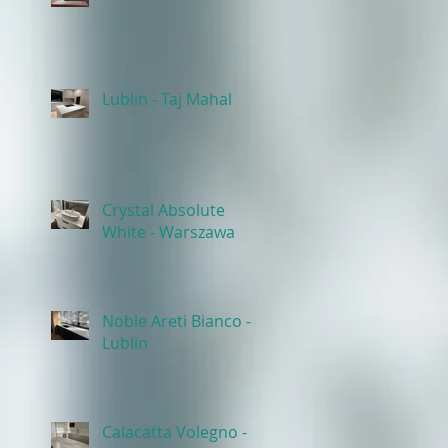
Lublin - Taj Mahal
Crystal Absolute
White - Warszawa
Noble Areti Bianco -
Lublin
Calacatta Volegno -