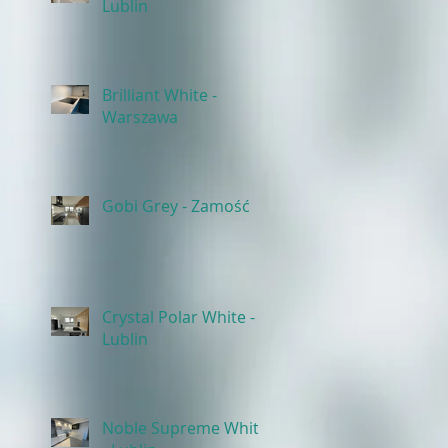
Lublin
Brilliant White -
Warszawa
Gobi Grey - Zamość
Crystal Polar White -
Lublin
Noble Supreme White