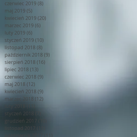
czerwiec 2019
(8)
8 postów
maj 2019
(5)
5 postów
kwiecień 2019
(20)
20 postów
marzec 2019
(6)
6 postów
luty 2019
(6)
6 postów
styczeń 2019
(10)
10 postów
listopad 2018
(8)
8 postów
październik 2018
(9)
9 postów
sierpień 2018
(16)
16 postów
lipiec 2018
(13)
13 postów
czerwiec 2018
(9)
9 postów
maj 2018
(12)
12 postów
kwiecień 2018
(9)
9 postów
marzec 2018
(12)
12 postów
luty 2018
(11)
11 postów
styczeń 2018
(7)
7 postów
grudzień 2017
(10)
10 postów
listopad 2017
(11)
11 postów
październik 2017
(11)
11 postów