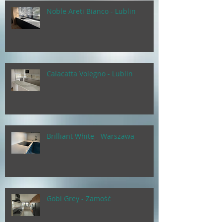
Noble Areti Bianco - Lublin
Calacatta Volegno - Lublin
Brilliant White - Warszawa
Gobi Grey - Zamość