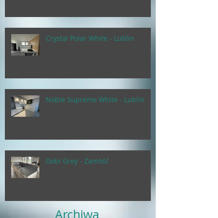
Crystal Polar White - Lublin
Noble Supreme White - Lublin
Gobi Grey - Zamość
Archiwa