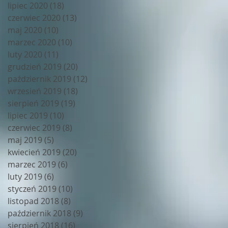
lipiec 2020
(18)
18 postów
czerwiec 2020
(13)
13 postów
maj 2020
(10)
10 postów
marzec 2020
(10)
10 postów
luty 2020
(11)
11 postów
grudzień 2019
(20)
20 postów
październik 2019
(12)
12 postów
wrzesień 2019
(18)
18 postów
sierpień 2019
(19)
19 postów
lipiec 2019
(10)
10 postów
czerwiec 2019
(8)
8 postów
maj 2019
(5)
5 postów
kwiecień 2019
(20)
20 postów
marzec 2019
(6)
6 postów
luty 2019
(6)
6 postów
styczeń 2019
(10)
10 postów
listopad 2018
(8)
8 postów
październik 2018
(9)
9 postów
sierpień 2018
(16)
16 postów