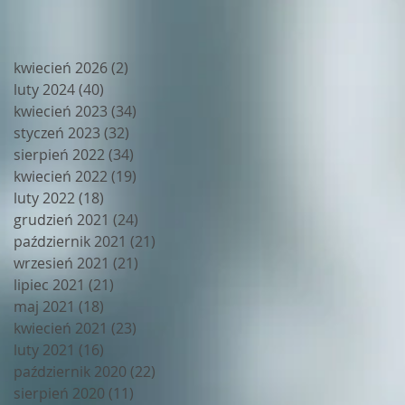
kwiecień 2026
(2)
2 posty
luty 2024
(40)
40 postów
kwiecień 2023
(34)
34 posty
styczeń 2023
(32)
32 posty
sierpień 2022
(34)
34 posty
kwiecień 2022
(19)
19 postów
luty 2022
(18)
18 postów
grudzień 2021
(24)
24 posty
październik 2021
(21)
21 postów
wrzesień 2021
(21)
21 postów
lipiec 2021
(21)
21 postów
maj 2021
(18)
18 postów
kwiecień 2021
(23)
23 posty
luty 2021
(16)
16 postów
październik 2020
(22)
22 posty
sierpień 2020
(11)
11 postów