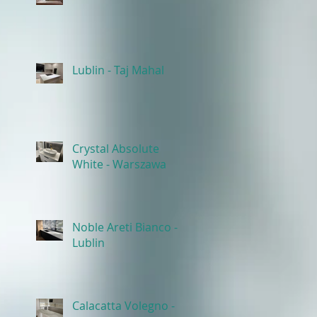
Lublin - Taj Mahal
Crystal Absolute
White - Warszawa
Noble Areti Bianco -
Lublin
Calacatta Volegno -