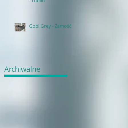
- Lublin
Gobi Grey - Zamość
Archiwalne