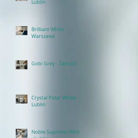
Lublin
Brilliant White -
Warszawa
Gobi Grey - Zamość
Crystal Polar White -
Lublin
Noble Supreme White