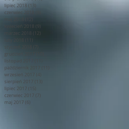
lipiec 2018
(13)
13 postów
czerwiec 2018
(9)
9 postów
maj 2018
(12)
12 postów
kwiecień 2018
(9)
9 postów
marzec 2018
(12)
12 postów
luty 2018
(11)
11 postów
styczeń 2018
(7)
7 postów
grudzień 2017
(10)
10 postów
listopad 2017
(11)
11 postów
październik 2017
(11)
11 postów
wrzesień 2017
(4)
4 posty
sierpień 2017
(13)
13 postów
lipiec 2017
(15)
15 postów
czerwiec 2017
(7)
7 postów
maj 2017
(6)
6 postów