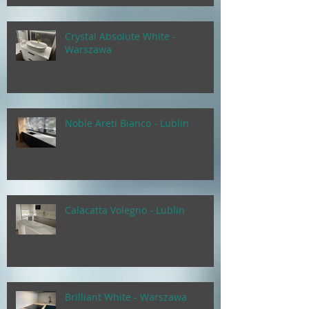
Crystal Absolute White -
Warszawa
Noble Areti Bianco - Lublin
Calacatta Volegno - Lublin
Brilliant White - Warszawa