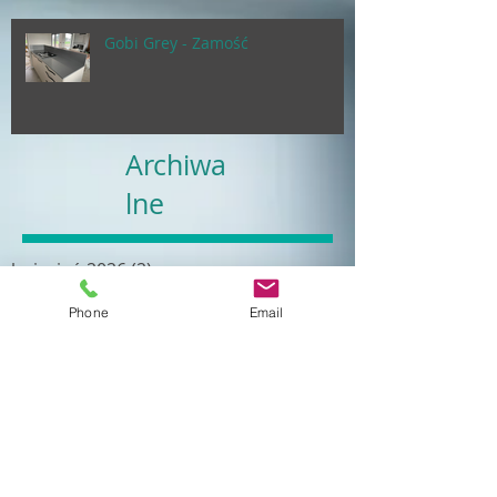
Gobi Grey - Zamość
Archiwa
lne
kwiecień 2026
(2)
2 posty
luty 2024
(40)
40 postów
Phone
Email
kwiecień 2023
(34)
34 posty
styczeń 2023
(32)
32 posty
sierpień 2022
(34)
34 posty
kwiecień 2022
(19)
19 postów
luty 2022
(18)
18 postów
grudzień 2021
(24)
24 posty
październik 2021
(21)
21 postów