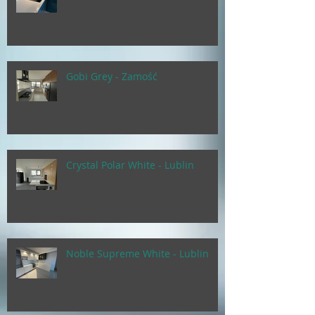
Gobi Grey - Zamość
Crystal Polar White - Lublin
Noble Supreme White - Lublin