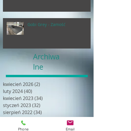
Gobi Grey - Zamość
Archiwa
lne
kwiecień 2026
(2)
2 posty
luty 2024
(40)
40 postów
kwiecień 2023
(34)
34 posty
styczeń 2023
(32)
32 posty
sierpień 2022
(34)
34 posty
kwiecień 2022
(19)
19 postów
luty 2022
(18)
18 postów
Phone
Email