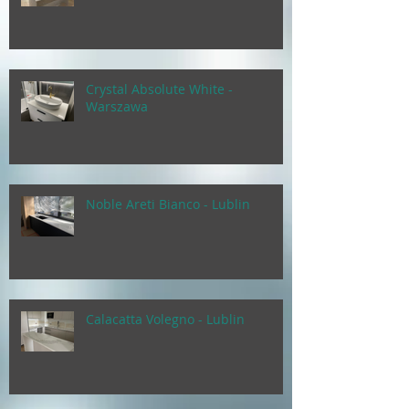
Crystal Absolute White -
Warszawa
Noble Areti Bianco - Lublin
Calacatta Volegno - Lublin