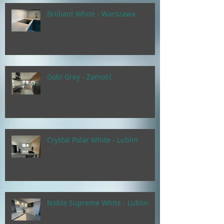
Brilliant White - Warszawa
Gobi Grey - Zamość
Crystal Polar White - Lublin
Noble Supreme White - Lublin