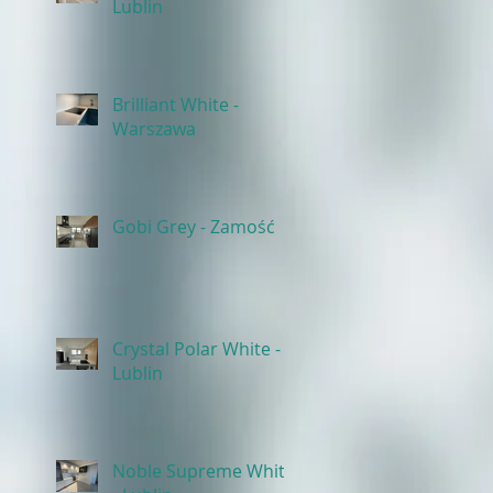
Lublin
Brilliant White -
Warszawa
Gobi Grey - Zamość
Crystal Polar White -
Lublin
Noble Supreme White