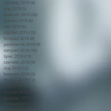
czerwiec 2019
(8)
8 postów
maj 2019
(5)
5 postów
kwiecień 2019
(20)
20 postów
marzec 2019
(6)
6 postów
luty 2019
(6)
6 postów
styczeń 2019
(10)
10 postów
listopad 2018
(8)
8 postów
październik 2018
(9)
9 postów
sierpień 2018
(16)
16 postów
lipiec 2018
(13)
13 postów
czerwiec 2018
(9)
9 postów
maj 2018
(12)
12 postów
kwiecień 2018
(9)
9 postów
marzec 2018
(12)
12 postów
luty 2018
(11)
11 postów
styczeń 2018
(7)
7 postów
grudzień 2017
(10)
10 postów
listopad 2017
(11)
11 postów
październik 2017
(11)
11 postów