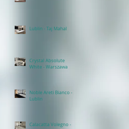
Lublin - Taj Mahal
Crystal Absolute
White - Warszawa
Noble Areti Bianco -
Lublin
Calacatta Volegno -