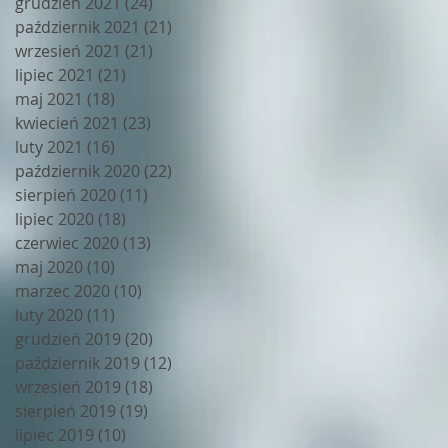
grudzień 2021
(24)
24 posty
październik 2021
(21)
21 postów
wrzesień 2021
(21)
21 postów
lipiec 2021
(21)
21 postów
maj 2021
(18)
18 postów
kwiecień 2021
(23)
23 posty
luty 2021
(16)
16 postów
październik 2020
(22)
22 posty
sierpień 2020
(11)
11 postów
lipiec 2020
(18)
18 postów
czerwiec 2020
(13)
13 postów
maj 2020
(10)
10 postów
marzec 2020
(10)
10 postów
luty 2020
(11)
11 postów
grudzień 2019
(20)
20 postów
październik 2019
(12)
12 postów
wrzesień 2019
(18)
18 postów
sierpień 2019
(19)
19 postów
lipiec 2019
(10)
10 postów