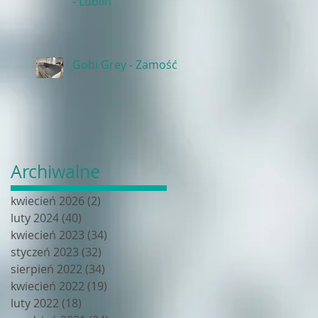
- Lublin
Gobi Grey - Zamość
Archiwalne
kwiecień 2026
(2)
2 posty
luty 2024
(40)
40 postów
kwiecień 2023
(34)
34 posty
styczeń 2023
(32)
32 posty
sierpień 2022
(34)
34 posty
kwiecień 2022
(19)
19 postów
luty 2022
(18)
18 postów