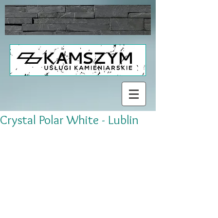
Crystal Polar White - Lublin