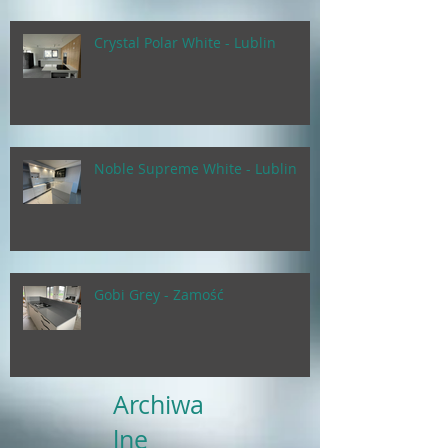
Crystal Polar White - Lublin
Noble Supreme White - Lublin
Gobi Grey - Zamość
Archiwa
lne