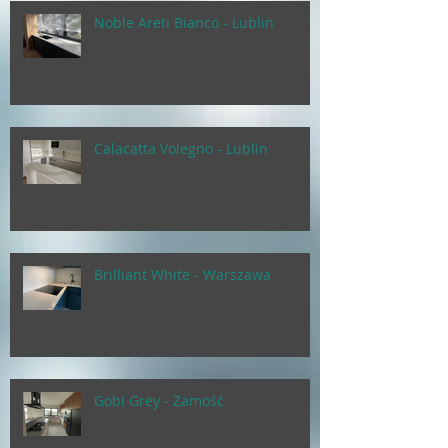
Noble Areti Bianco - Lublin
Calacatta Volegno - Lublin
Brilliant White - Warszawa
Gobi Grey - Zamość