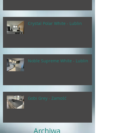
Crystal Polar White - Lublin
Noble Supreme White - Lublin
Gobi Grey - Zamość
Archiwa