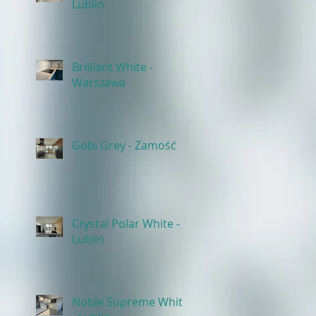
Lublin
Brilliant White -
Warszawa
Gobi Grey - Zamość
Crystal Polar White -
Lublin
Noble Supreme White