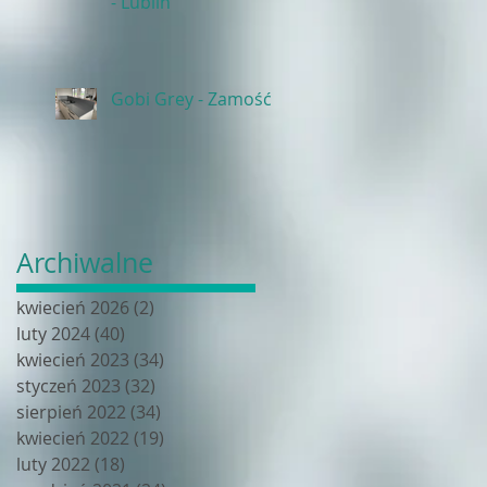
- Lublin
Gobi Grey - Zamość
Archiwalne
kwiecień 2026
(2)
2 posty
luty 2024
(40)
40 postów
kwiecień 2023
(34)
34 posty
styczeń 2023
(32)
32 posty
sierpień 2022
(34)
34 posty
kwiecień 2022
(19)
19 postów
luty 2022
(18)
18 postów