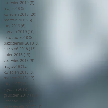
czerwiec 2019
(8)
8 postów
maj 2019
(5)
5 postów
kwiecień 2019
(20)
20 postów
marzec 2019
(6)
6 postów
luty 2019
(6)
6 postów
styczeń 2019
(10)
10 postów
listopad 2018
(8)
8 postów
październik 2018
(9)
9 postów
sierpień 2018
(16)
16 postów
lipiec 2018
(13)
13 postów
czerwiec 2018
(9)
9 postów
maj 2018
(12)
12 postów
kwiecień 2018
(9)
9 postów
marzec 2018
(12)
12 postów
luty 2018
(11)
11 postów
styczeń 2018
(7)
7 postów
grudzień 2017
(10)
10 postów
listopad 2017
(11)
11 postów
październik 2017
(11)
11 postów