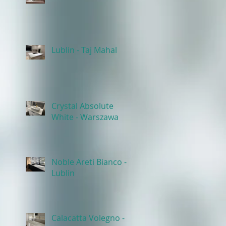
Lublin - Taj Mahal
Crystal Absolute
White - Warszawa
Noble Areti Bianco -
Lublin
Calacatta Volegno -