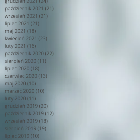
grudzień 2021
(24)
24 posty
październik 2021
(21)
21 postów
wrzesień 2021
(21)
21 postów
lipiec 2021
(21)
21 postów
maj 2021
(18)
18 postów
kwiecień 2021
(23)
23 posty
luty 2021
(16)
16 postów
październik 2020
(22)
22 posty
sierpień 2020
(11)
11 postów
lipiec 2020
(18)
18 postów
czerwiec 2020
(13)
13 postów
maj 2020
(10)
10 postów
marzec 2020
(10)
10 postów
luty 2020
(11)
11 postów
grudzień 2019
(20)
20 postów
październik 2019
(12)
12 postów
wrzesień 2019
(18)
18 postów
sierpień 2019
(19)
19 postów
lipiec 2019
(10)
10 postów