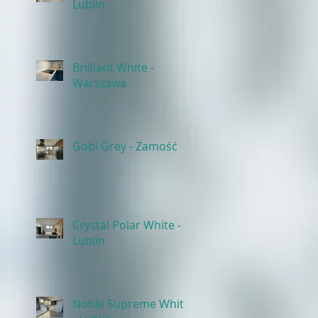
Lublin
Brilliant White -
Warszawa
Gobi Grey - Zamość
Crystal Polar White -
Lublin
Noble Supreme White