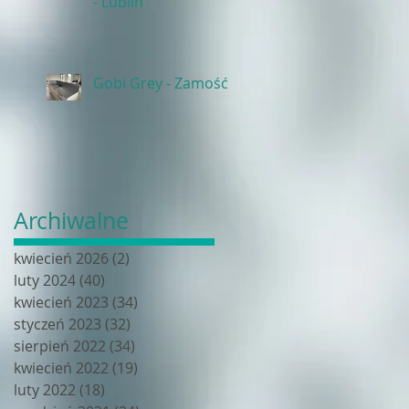
- Lublin
Gobi Grey - Zamość
Archiwalne
kwiecień 2026
(2)
2 posty
luty 2024
(40)
40 postów
kwiecień 2023
(34)
34 posty
styczeń 2023
(32)
32 posty
sierpień 2022
(34)
34 posty
kwiecień 2022
(19)
19 postów
luty 2022
(18)
18 postów