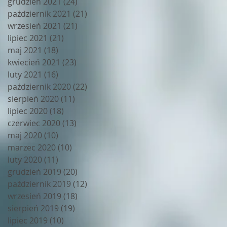
grudzień 2021
(24)
24 posty
październik 2021
(21)
21 postów
wrzesień 2021
(21)
21 postów
lipiec 2021
(21)
21 postów
maj 2021
(18)
18 postów
kwiecień 2021
(23)
23 posty
luty 2021
(16)
16 postów
październik 2020
(22)
22 posty
sierpień 2020
(11)
11 postów
lipiec 2020
(18)
18 postów
czerwiec 2020
(13)
13 postów
maj 2020
(10)
10 postów
marzec 2020
(10)
10 postów
luty 2020
(11)
11 postów
grudzień 2019
(20)
20 postów
październik 2019
(12)
12 postów
wrzesień 2019
(18)
18 postów
sierpień 2019
(19)
19 postów
lipiec 2019
(10)
10 postów