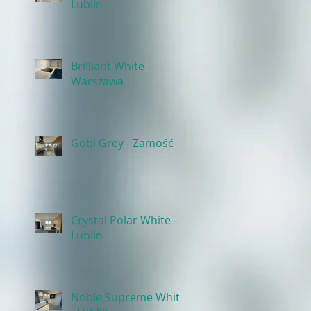
Lublin
Brilliant White -
Warszawa
Gobi Grey - Zamość
Crystal Polar White -
Lublin
Noble Supreme White