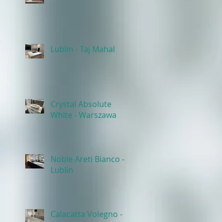
Lublin - Taj Mahal
Crystal Absolute
White - Warszawa
Noble Areti Bianco -
Lublin
Calacatta Volegno -