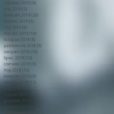
czerwiec 2019
(8)
8 postów
maj 2019
(5)
5 postów
kwiecień 2019
(20)
20 postów
marzec 2019
(6)
6 postów
luty 2019
(6)
6 postów
styczeń 2019
(10)
10 postów
listopad 2018
(8)
8 postów
październik 2018
(9)
9 postów
sierpień 2018
(16)
16 postów
lipiec 2018
(13)
13 postów
czerwiec 2018
(9)
9 postów
maj 2018
(12)
12 postów
kwiecień 2018
(9)
9 postów
marzec 2018
(12)
12 postów
luty 2018
(11)
11 postów
styczeń 2018
(7)
7 postów
grudzień 2017
(10)
10 postów
listopad 2017
(11)
11 postów
październik 2017
(11)
11 postów