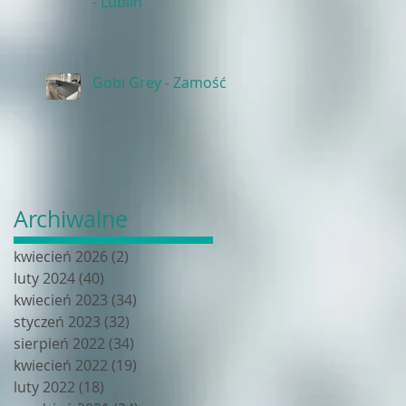
- Lublin
Gobi Grey - Zamość
Archiwalne
kwiecień 2026
(2)
2 posty
luty 2024
(40)
40 postów
kwiecień 2023
(34)
34 posty
styczeń 2023
(32)
32 posty
sierpień 2022
(34)
34 posty
kwiecień 2022
(19)
19 postów
luty 2022
(18)
18 postów