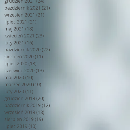
grudzień 2021
(24)
24 posty
październik 2021
(21)
21 postów
wrzesień 2021
(21)
21 postów
lipiec 2021
(21)
21 postów
maj 2021
(18)
18 postów
kwiecień 2021
(23)
23 posty
luty 2021
(16)
16 postów
październik 2020
(22)
22 posty
sierpień 2020
(11)
11 postów
lipiec 2020
(18)
18 postów
czerwiec 2020
(13)
13 postów
maj 2020
(10)
10 postów
marzec 2020
(10)
10 postów
luty 2020
(11)
11 postów
grudzień 2019
(20)
20 postów
październik 2019
(12)
12 postów
wrzesień 2019
(18)
18 postów
sierpień 2019
(19)
19 postów
lipiec 2019
(10)
10 postów