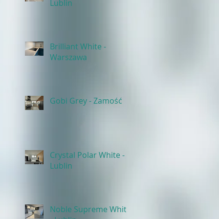
Lublin
Brilliant White -
Warszawa
Gobi Grey - Zamość
Crystal Polar White -
Lublin
Noble Supreme White