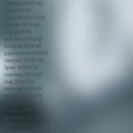
czerwiec 2019
(8)
8 postów
maj 2019
(5)
5 postów
kwiecień 2019
(20)
20 postów
marzec 2019
(6)
6 postów
luty 2019
(6)
6 postów
styczeń 2019
(10)
10 postów
listopad 2018
(8)
8 postów
październik 2018
(9)
9 postów
sierpień 2018
(16)
16 postów
lipiec 2018
(13)
13 postów
czerwiec 2018
(9)
9 postów
maj 2018
(12)
12 postów
kwiecień 2018
(9)
9 postów
marzec 2018
(12)
12 postów
luty 2018
(11)
11 postów
styczeń 2018
(7)
7 postów
grudzień 2017
(10)
10 postów
listopad 2017
(11)
11 postów
październik 2017
(11)
11 postów