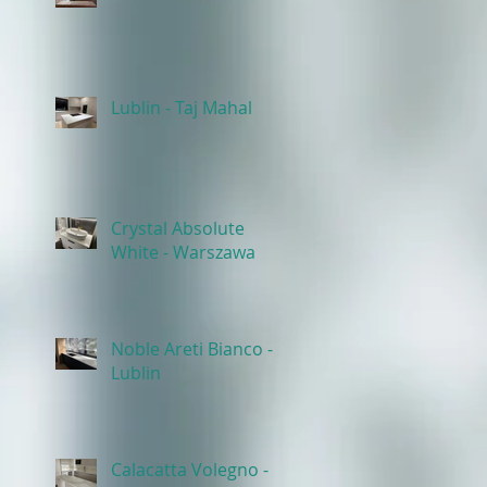
Lublin - Taj Mahal
Crystal Absolute
White - Warszawa
Noble Areti Bianco -
Lublin
Calacatta Volegno -