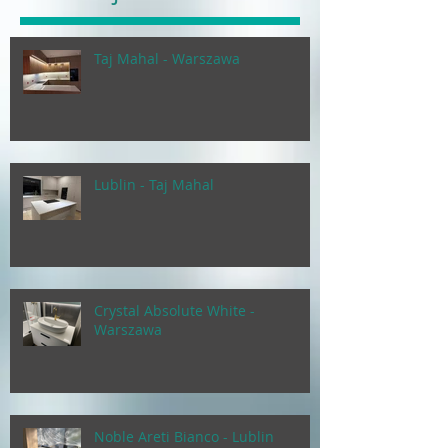
Taj Mahal - Warszawa
Lublin - Taj Mahal
Crystal Absolute White -
Warszawa
Noble Areti Bianco - Lublin