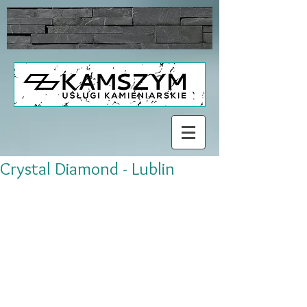
Crystal Diamond - Lublin