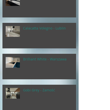
Calacatta Volegno - Lublin
Brilliant White - Warszawa
Gobi Grey - Zamość