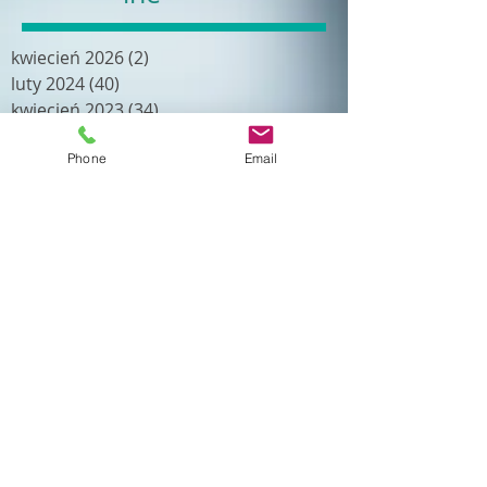
kwiecień 2026
(2)
2 posty
luty 2024
(40)
40 postów
kwiecień 2023
(34)
34 posty
styczeń 2023
(32)
32 posty
Phone
Email
sierpień 2022
(34)
34 posty
kwiecień 2022
(19)
19 postów
luty 2022
(18)
18 postów
grudzień 2021
(24)
24 posty
październik 2021
(21)
21 postów
wrzesień 2021
(21)
21 postów
lipiec 2021
(21)
21 postów
maj 2021
(18)
18 postów
kwiecień 2021
(23)
23 posty
luty 2021
(16)
16 postów
październik 2020
(22)
22 posty
sierpień 2020
(11)
11 postów
lipiec 2020
(18)
18 postów