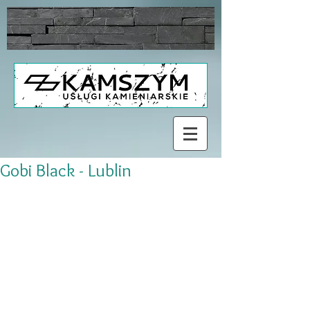
Gobi Black - Lublin