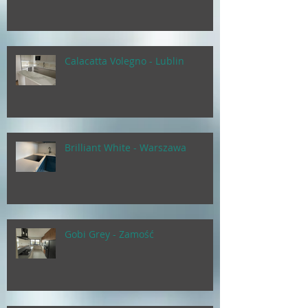
Calacatta Volegno - Lublin
Brilliant White - Warszawa
Gobi Grey - Zamość