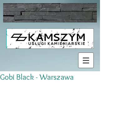
Gobi Black - Warszawa