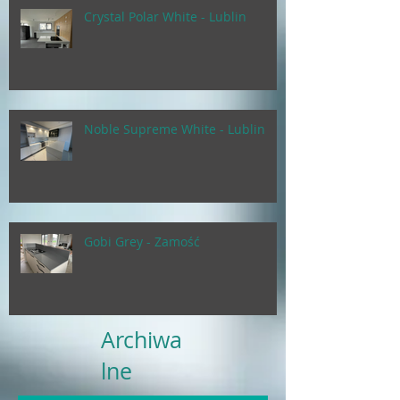
Crystal Polar White - Lublin
Noble Supreme White - Lublin
Gobi Grey - Zamość
Archiwa
lne