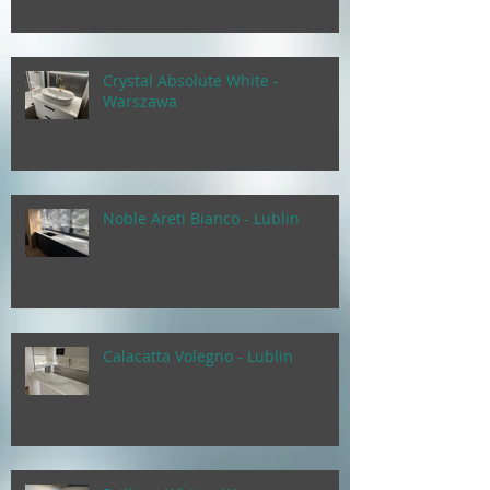
Crystal Absolute White -
Warszawa
Noble Areti Bianco - Lublin
Calacatta Volegno - Lublin