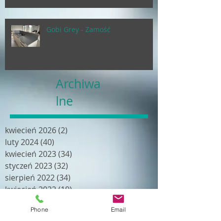
Gobi Grey - Zamość
Archiwa
lne
kwiecień 2026
(2)
2 posty
luty 2024
(40)
40 postów
kwiecień 2023
(34)
34 posty
styczeń 2023
(32)
32 posty
sierpień 2022
(34)
34 posty
kwiecień 2022
(19)
19 postów
luty 2022
(18)
18 postów
Phone
Email
grudzień 2021
(24)
24 posty