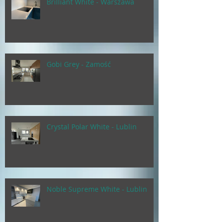
Brilliant White - Warszawa
Gobi Grey - Zamość
Crystal Polar White - Lublin
Noble Supreme White - Lublin