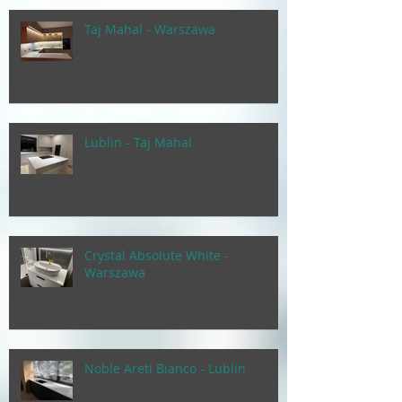
Taj Mahal - Warszawa
Lublin - Taj Mahal
Crystal Absolute White -
Warszawa
Noble Areti Bianco - Lublin