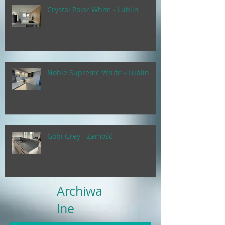
Crystal Polar White - Lublin
Noble Supreme White - Lublin
Gobi Grey - Zamość
Archiwa
lne