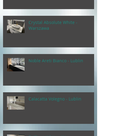
Crystal Absolute White -
Warszawa
Noble Areti Bianco - Lublin
Calacatta Volegno - Lublin