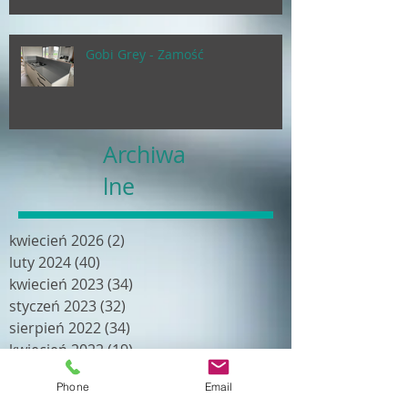
Gobi Grey - Zamość
Archiwa
lne
kwiecień 2026
(2)
2 posty
luty 2024
(40)
40 postów
kwiecień 2023
(34)
34 posty
styczeń 2023
(32)
32 posty
sierpień 2022
(34)
34 posty
kwiecień 2022
(19)
19 postów
luty 2022
(18)
18 postów
Phone
Email
grudzień 2021
(24)
24 posty