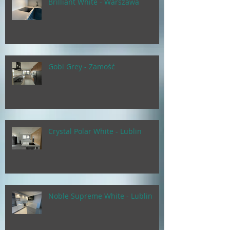
Brilliant White - Warszawa
Gobi Grey - Zamość
Crystal Polar White - Lublin
Noble Supreme White - Lublin