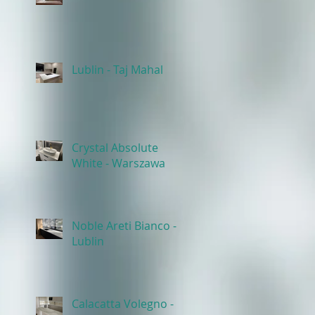
Lublin - Taj Mahal
Crystal Absolute
White - Warszawa
Noble Areti Bianco -
Lublin
Calacatta Volegno -