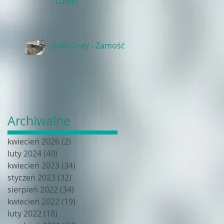
- Lublin
Gobi Grey - Zamość
Archiwalne
kwiecień 2026
(2)
2 posty
luty 2024
(40)
40 postów
kwiecień 2023
(34)
34 posty
styczeń 2023
(32)
32 posty
sierpień 2022
(34)
34 posty
kwiecień 2022
(19)
19 postów
luty 2022
(18)
18 postów