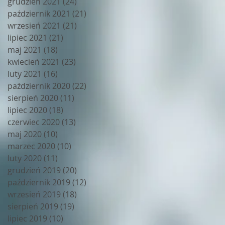
grudzień 2021
(24)
24 posty
październik 2021
(21)
21 postów
wrzesień 2021
(21)
21 postów
lipiec 2021
(21)
21 postów
maj 2021
(18)
18 postów
kwiecień 2021
(23)
23 posty
luty 2021
(16)
16 postów
październik 2020
(22)
22 posty
sierpień 2020
(11)
11 postów
lipiec 2020
(18)
18 postów
czerwiec 2020
(13)
13 postów
maj 2020
(10)
10 postów
marzec 2020
(10)
10 postów
luty 2020
(11)
11 postów
grudzień 2019
(20)
20 postów
październik 2019
(12)
12 postów
wrzesień 2019
(18)
18 postów
sierpień 2019
(19)
19 postów
lipiec 2019
(10)
10 postów