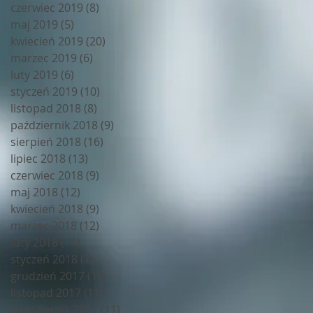
czerwiec 2019
(8)
8 postów
maj 2019
(5)
5 postów
kwiecień 2019
(20)
20 postów
marzec 2019
(6)
6 postów
luty 2019
(6)
6 postów
styczeń 2019
(10)
10 postów
listopad 2018
(8)
8 postów
październik 2018
(9)
9 postów
sierpień 2018
(16)
16 postów
lipiec 2018
(13)
13 postów
czerwiec 2018
(9)
9 postów
maj 2018
(12)
12 postów
kwiecień 2018
(9)
9 postów
marzec 2018
(12)
12 postów
luty 2018
(11)
11 postów
styczeń 2018
(7)
7 postów
grudzień 2017
(10)
10 postów
listopad 2017
(11)
11 postów
październik 2017
(11)
11 postów