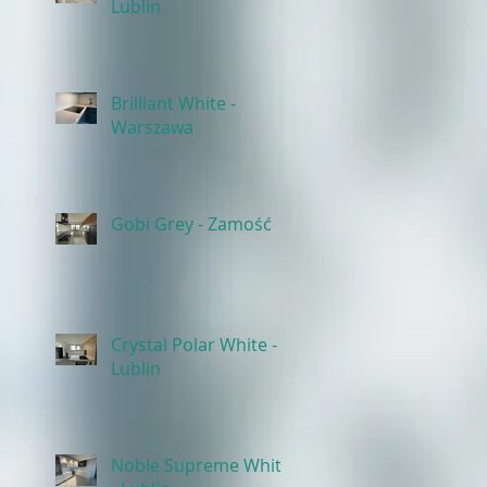
Lublin
Brilliant White -
Warszawa
Gobi Grey - Zamość
Crystal Polar White -
Lublin
Noble Supreme White