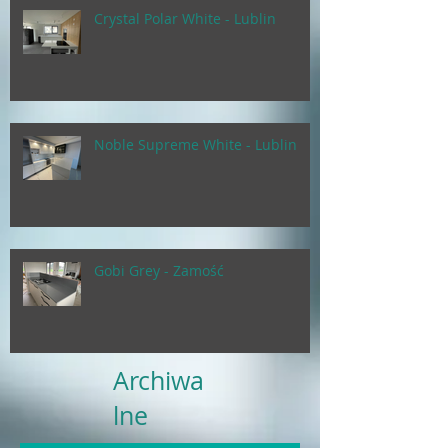
Crystal Polar White - Lublin
Noble Supreme White - Lublin
Gobi Grey - Zamość
Archiwa
lne