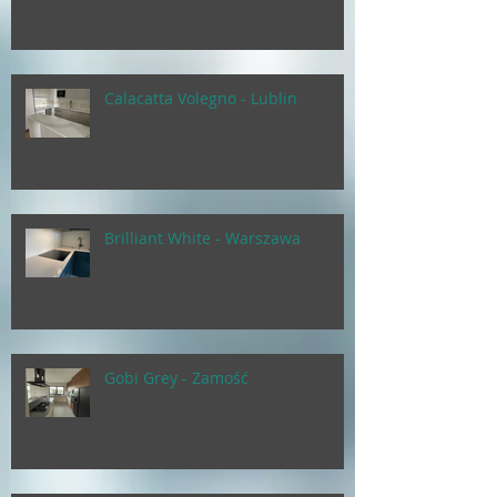
Calacatta Volegno - Lublin
Brilliant White - Warszawa
Gobi Grey - Zamość