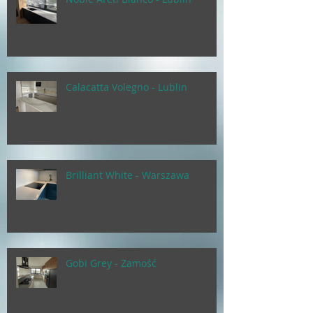
Calacatta Volegno - Lublin
Brilliant White - Warszawa
Gobi Grey - Zamość