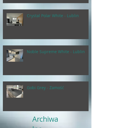
Crystal Polar White - Lublin
Noble Supreme White - Lublin
Gobi Grey - Zamość
Archiwa