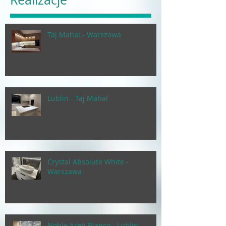
Taj Mahal - Warszawa
Lublin - Taj Mahal
Crystal Absolute White -
Warszawa
Noble Areti Bianco - Lublin